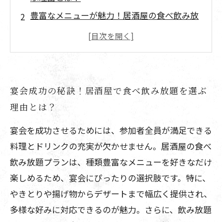
豊富なメニューが魅力！居酒屋の食べ飲み放
題で味わう絶品料理
コスパ抜群の宴会プラン！食べ飲み放題で賢
く楽しむコツ
みんなで盛り上がる！居酒屋食べ飲み放題で
宴会成功の秘訣！居酒屋で食べ飲み放題を選ぶ
作る最高の思い出
理由とは？
宴会大満足！居酒屋の食べ飲み放題で最後ま
宴会を成功させるためには、参加者全員が満足できる
で楽しみ尽くす方法
料理とドリンクの充実が欠かせません。居酒屋の食べ
予約から締めまで完璧！宴会に最適な居酒屋
飲み放題プランは、種類豊富なメニューを好きなだけ
の選び方ガイド
楽しめるため、宴会にぴったりの選択肢です。特に、
失敗しない宴会計画！居酒屋食べ飲み放題の
やきとりや揚げ物からデザートまで幅広く提供され、
楽しみ方まとめ
多様な好みに対応できるのが魅力。さらに、飲み放題