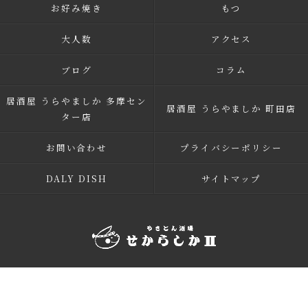
お好み焼き
もつ
大人数
アクセス
ブログ
コラム
居酒屋 うらやましか 多摩セン
居酒屋 うらやましか 町田店
ター店
お問い合わせ
プライバシーポリシー
DALY DISH
サイトマップ
© 2026 多摩市多摩センターの居酒屋 せからしか 多摩センター店 ALL RIGHTS
RESERVED.