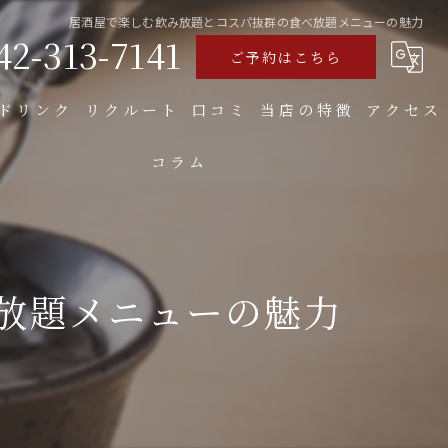
居酒屋で楽しむ飲み放題とコスパ抜群の食べ放題メニューの魅力
42-313-7141
ご予約はこちら
ドリンク
リクルート
口コミ
当店の特徴
アクセス
コラム
食べ飲み放題
焼き鳥
お好み焼き
放題メニューの魅力
もつ
大人数