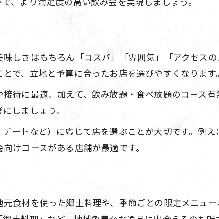
びで、より満足度の高い飲み会を実現しましょう。
満足感重視なら居酒屋の雰囲気も大切に
居酒屋おすすめの雰囲気を楽しむ方法
落ち着く空間が魅力の居酒屋おすすめ
美味しさはもちろん「コスパ」「雰囲気」「アクセスの
居酒屋おすすめで味わう癒しの雰囲気
ことで、立地と予算に合ったお店を選びやすくなります
雰囲気重視の居酒屋おすすめポイント
や接待に最適。加えて、飲み放題・食べ放題のコース有
居酒屋おすすめ空間で交流が深まる理由
考にしましょう。
美味しい居酒屋で飲み会が盛り上がる理由
・デートなど）に応じて店を選ぶことが大切です。例え
居酒屋おすすめで盛り上がる飲み会術
会向けコースがある店舗が最適です。
美味しい料理が揃う居酒屋おすすめ
会話が弾む居酒屋おすすめの魅力紹介
居酒屋おすすめメニューで楽しむコツ
地元食材を使った郷土料理や、季節ごとの限定メニュー
飲み会成功は居酒屋おすすめ選びから
「郷土料理」など、地域色豊かな逸品に出会えるのも魅