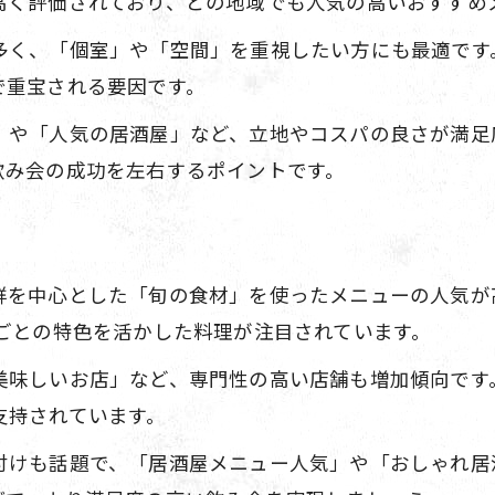
高く評価されており、どの地域でも人気の高いおすすめ
居酒屋で注目のおつまみとドリンク体験
多く、「個室」や「空間」を重視したい方にも最適です
居酒屋おすすめおつまみの魅力とは
で重宝される要因です。
絶品ドリンクが自慢の居酒屋おすすめ
」や「人気の居酒屋」など、立地やコスパの良さが満足
居酒屋で人気のおつまみを堪能しよう
飲み会の成功を左右するポイントです。
飲み会に最適な居酒屋おすすめ体験
季節限定の居酒屋おすすめドリンク
人気の居酒屋を満喫するためのコツ
鮮を中心とした「旬の食材」を使ったメニューの人気が
居酒屋おすすめを賢く満喫する方法
ごとの特色を活かした料理が注目されています。
人気居酒屋のおすすめ活用術を伝授
美味しいお店」など、専門性の高い店舗も増加傾向です
満足度を高める居酒屋おすすめの選び方
支持されています。
居酒屋おすすめで楽しい時間を過ごす
付けも話題で、「居酒屋メニュー人気」や「おしゃれ居
居酒屋おすすめの予約ポイント解説