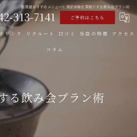
居酒屋おすすめメニューと満足体験を深掘りする飲み会プラン術
42-313-7141
ご予約はこちら
ドリンク
リクルート
口コミ
当店の特徴
アクセス
コラム
食べ飲み放題
焼き鳥
お好み焼き
する飲み会プラン術
もつ
大人数