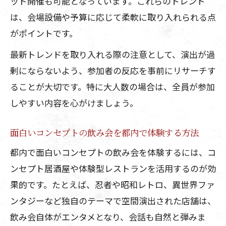
ッド開催も可能となっています。これらのトレンド
宴会が盛り上がる東京都のユニーク企画
は、会場設備や予算に応じて柔軟に取り入れられる点
例
がポイントです。
面白い体験型飲み会演出が人気な理由を
最新トレンドを取り入れる際の注意として、演出が過
解説
剰にならないよう、参加者の反応を事前にリサーチす
飲み会で困ったときに役立つ東京都発案出し
ることが大切です。特に大人数の場合は、全員が参加
物
しやすい内容を心がけましょう。
飲み会の悩みを解決する東京都発案出し
物
面白いコンセプトの飲み会を都内で体験する方法
急な飲み会でも使える東京都の演出アイ
都内で面白いコンセプトの飲み会を体験するには、コ
デア
ンセプト居酒屋や体験型レストランを活用するのが効
東京都で人気の困った時に頼れる飲み会
果的です。たとえば、忍者や昭和レトロ、異世界ファ
企画
ンタジーなど独自のテーマで空間演出された店舗は、
参加者を飽きさせない東京都発の出し物
飲み会自体がエンタメとなり、会話も自然と弾みま