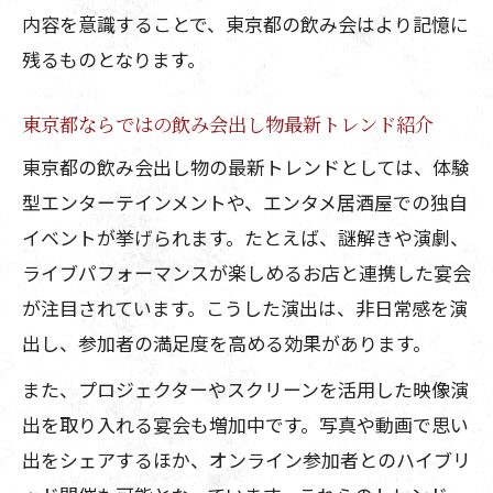
イベント
内容を意識することで、東京都の飲み会はより記憶に
残るものとなります。
盛り上がる飲み会に導く体験型出し物ア
イデア
東京都ならではの飲み会出し物最新トレンド紹介
都内の飲み会でおすすめの参加型余興案
東京都の飲み会出し物の最新トレンドとしては、体験
飲み会企画で人気の体験型エンタメを東
型エンターテインメントや、エンタメ居酒屋での独自
京都で体験
イベントが挙げられます。たとえば、謎解きや演劇、
面白い演出で東京都の宴会が変わる理由
ライブパフォーマンスが楽しめるお店と連携した宴会
東京都の飲み会を楽しくする面白い演出
が注目されています。こうした演出は、非日常感を演
術
出し、参加者の満足度を高める効果があります。
飲み会の雰囲気を一変させる東京都発演
また、プロジェクターやスクリーンを活用した映像演
出案
出を取り入れる宴会も増加中です。写真や動画で思い
東京都で話題の面白い飲み会出し物効果
出をシェアするほか、オンライン参加者とのハイブリ
とは