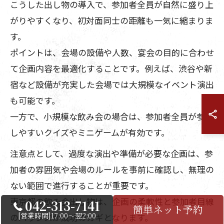
こうした出し物の導入で、参加者全員が自然に盛り上
がりやすくなり、初対面同士の距離も一気に縮まりま
す。
ポイントは、会場の設備や人数、宴会の目的に合わせ
て企画内容を最適化することです。例えば、渋谷や新
宿など設備が充実した会場では大規模なイベント演出
も可能です。
一方で、小規模な飲み会の場合は、参加者全員が参加
しやすいクイズやミニゲームが有効です。
注意点として、過度な演出や準備が必要な企画は、参
加者の雰囲気や会場のルールを事前に確認し、無理の
ない範囲で進行することが重要です。
東京都の飲み会出し物は、企画の柔軟性と参加者目線
042-313-7141
簡単ネット予約
[営業時間]17:00～翌2:00
のバランスが成功のカギとなります。