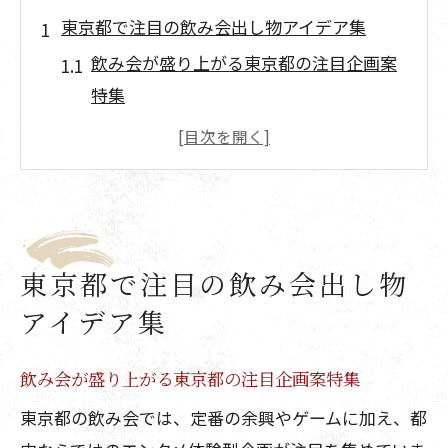
東京都で注目の飲み会出し物アイデア集
飲み会が盛り上がる東京都の注目企画案
特集
東京都ならではの飲み会出し物最新トレ
ンド紹介
面白いコンセプトの飲み会を都内で体験
する方法
飲み会で活躍する体験型エンタメ案を東
東京都で注目の飲み会出し物
京都で探す
アイデア集
東京都おすすめ飲み会出し物の選び方と
ポイント
飲み会が盛り上がる東京都の注目企画案特集
幹事必見！宴会を彩る東京都の出し物案
東京都の飲み会では、定番の余興やゲームに加え、都
幹事が選ぶ東京都の飲み会出し物成功ポ