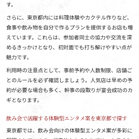
案
す。
幹事経験者が選ぶ東京都飲み会お助け演
さらに、東京都内には料理体験やカクテル作りなど、
出
食事や飲み物を自分で作るプランを提供するお店も増
交流重視なら東京都のエンタメ宴会が最適
えています。これらは、参加者同士の協力や交流を深
交流を深める東京都のエンタメ飲み会企
めるきっかけとなり、初対面でも打ち解けやすい点が
画法
魅力です。
飲み会で自然に交流できる東京都の演出
利用時の注意点として、事前予約や人数制限、店舗ご
案
とのルールを必ず確認しましょう。人気店は早めの予
東京都で人気の交流型エンタメ宴会体験
約が必要な場合も多く、幹事の段取りが宴会成功のカ
ギとなります。
飲み会が盛り上がる東京都の交流企画特
集
飲み会で活躍する体験型エンタメ案を東京都で探す
参加者の距離が縮まる東京都発の飲み会
東京都では、飲み会向けの体験型エンタメ案が多彩に
演出