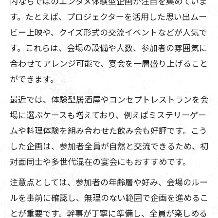
内ならではのエンタメ体験型企画が注目を集めていま
イント
す。たとえば、プロジェクターを活用した思い出ムー
東京都飲み会で外さない出し物企画のコ
ビー上映や、クイズ形式の交流イベントなどが人気で
ツ
す。これらは、会場の設備や人数、参加者の雰囲気に
飲み会幹事向け都内注目エンタメ案まと
合わせてアレンジ可能で、宴会を一層盛り上げること
め
ができます。
東京都の宴会で役立つ飲み会演出術を徹
最近では、体験型居酒屋やコンセプトレストランを会
底解説
場に選ぶケースも増えており、例えばミステリーゲー
幹事目線で考える飲み会盛り上げ演出一
ムや料理体験を組み合わせた飲み会も好評です。こう
覧
した企画は、参加者全員が自然と交流できるため、初
参加者が盛り上がる体験型飲み会企画とは
対面同士や多世代混在の宴会にもおすすめです。
飲み会参加者が夢中になる体験型企画の
注意点としては、参加者の年齢層や好み、会場のルー
魅力
ルを事前に確認し、無理のない範囲で企画を進めるこ
東京都で体験できる飲み会向けエンタメ
とが重要です。幹事が丁寧に準備し、全員が楽しめる