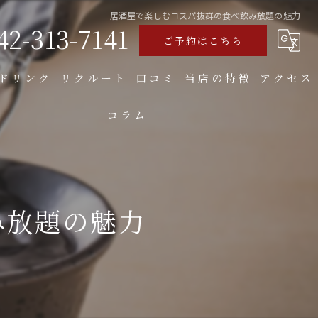
居酒屋で楽しむコスパ抜群の食べ飲み放題の魅力
42-313-7141
ご予約はこちら
ドリンク
リクルート
口コミ
当店の特徴
アクセス
コラム
食べ飲み放題
焼き鳥
お好み焼き
み放題の魅力
もつ
大人数