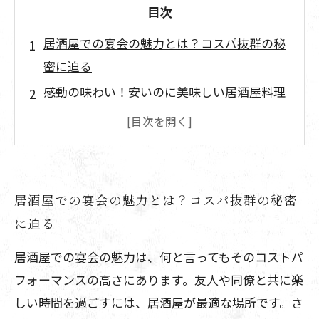
目次
居酒屋での宴会の魅力とは？コスパ抜群の秘
密に迫る
感動の味わい！安いのに美味しい居酒屋料理
を楽しもう
団体向けプランでみんなでワイワイ！居酒屋
の宴会の楽しみ方
仲間と共に過ごす最高のひと時！コスパ重視
居酒屋での宴会の魅力とは？コスパ抜群の秘密
の居酒屋選び
に迫る
なぜ居酒屋が人気なのか？宴会を盛り上げる
居酒屋での宴会の魅力は、何と言ってもそのコストパ
秘訣を解説
フォーマンスの高さにあります。友人や同僚と共に楽
コスパ最高の居酒屋で素晴らしい宴会を！あ
しい時間を過ごすには、居酒屋が最適な場所です。さ
なたの次の選択は？