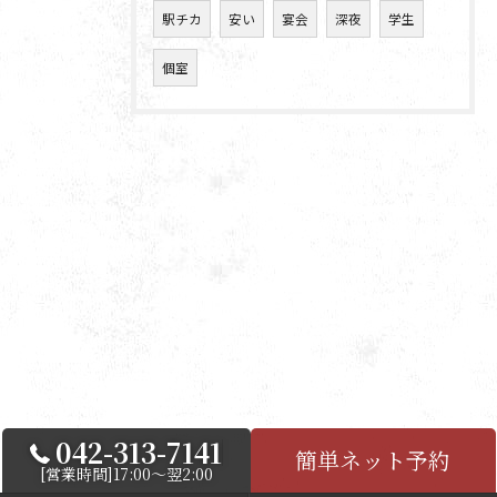
駅チカ
安い
宴会
深夜
学生
個室
042-313-7141
簡単ネット予約
[営業時間]17:00～翌2:00