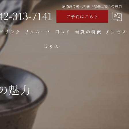
居酒屋で楽しむ食べ放題と宴会の魅力
42-313-7141
ご予約はこちら
ドリンク
リクルート
口コミ
当店の特徴
アクセス
コラム
食べ飲み放題
焼き鳥
お好み焼き
の魅力
もつ
大人数