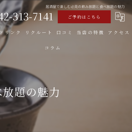
居酒屋で楽しむ必見の飲み放題と食べ放題の魅力
42-313-7141
ご予約はこちら
ドリンク
リクルート
口コミ
当店の特徴
アクセス
コラム
食べ飲み放題
焼き鳥
お好み焼き
べ放題の魅力
もつ
大人数