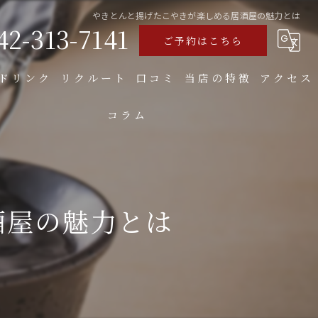
やきとんと揚げたこやきが楽しめる居酒屋の魅力とは
42-313-7141
ご予約はこちら
ドリンク
リクルート
口コミ
当店の特徴
アクセス
コラム
食べ飲み放題
焼き鳥
お好み焼き
酒屋の魅力とは
もつ
大人数