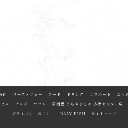
特化
コースメニュー
フード
ドリンク
リクルート
よく
クセス
ブログ
コラム
居酒屋 うらやましか 多摩センター店
プライバシーポリシー
DALY DISH
サイトマップ