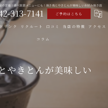
屋の定番！食べ放題メニューにも！焼き鳥とやきとんが美味しいお好み焼き店
42-313-7141
ご予約はこちら
ドリンク
リクルート
口コミ
当店の特徴
アクセス
コラム
食べ飲み放題
焼き鳥
とやきとんが美味しい
お好み焼き
もつ
大人数