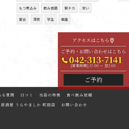
もつ煮込み
飲み放題
駅チカ
安い
宴会
深夜
学生
個室
アクセスはこちら
ご予約・お問い合わせはこちら
042-313-7141
[営業時間] 17:00 ～ 翌2:00
ご予約
ある質問
口コミ
当店の特徴
食べ飲み放題
居酒屋 うらやましか 町田店
お問い合わせ