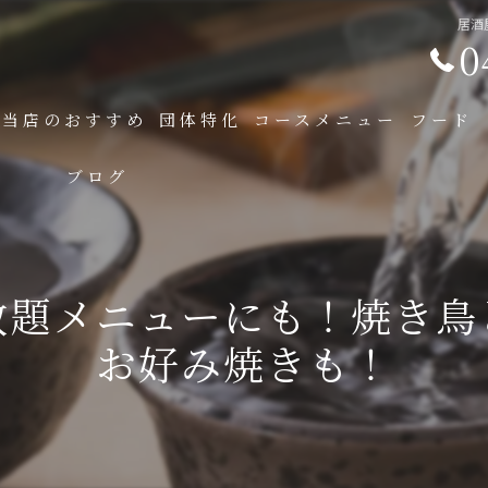
居酒
0
当店のおすすめ
団体特化
コースメニュー
フード
ブログ
放題メニューにも！焼き鳥
お好み焼きも！