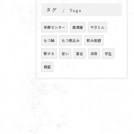
タグ
Tags
多摩センター
居酒屋
やきとん
もつ鍋
もつ煮込み
飲み放題
駅チカ
安い
宴会
深夜
学生
個室