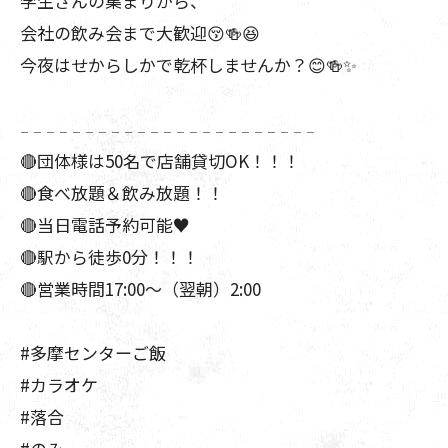
学生さんの集まりから、
会社の飲み会まで大歓迎😚🍻😆
今夜はせからしかで乾杯しませんか？😊🍻✨️
𓐄 𓐄 𓐄 𓐄 𓐄 𓐄 𓐄 𓐄 𓐄 𓐄 𓐄 𓐄 𓐄 𓐄 𓐄 𓐄 𓐄 𓐄 𓐄 𓐄 𓐄 𓐄 𓐄
🔴団体様は50名で店舗貸切OK！！！
🔴食べ放題＆飲み放題！！
🔴当日電話予約可能♥
🔴駅から徒歩0分！！！
🔴営業時間17:00～（翌朝）2:00
#多摩センターご飯
#カラオケ
#落合