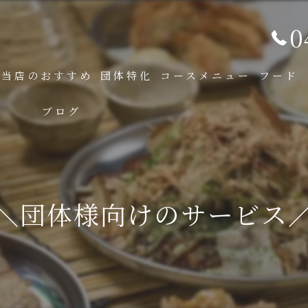
0
当店のおすすめ
団体特化
コースメニュー
フード
ブログ
＼団体様向けのサービス／