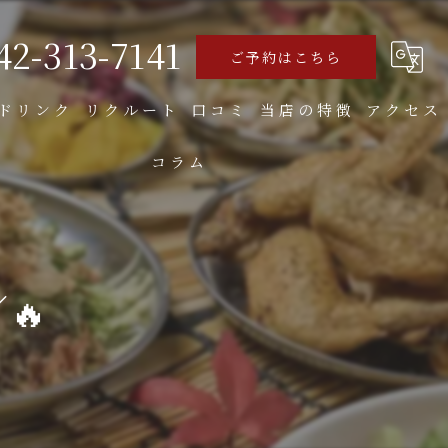
42-313-7141
ご予約はこちら
ドリンク
リクルート
口コミ
当店の特徴
アクセス
コラム
食べ飲み放題
焼き鳥
お好み焼き
🔥
もつ
大人数