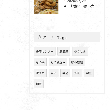
2026/07/29
🔥＼お腹いっぱい大満足💯／🔥
タグ
Tags
多摩センター
居酒屋
やきとん
もつ鍋
もつ煮込み
飲み放題
駅チカ
安い
宴会
深夜
学生
個室