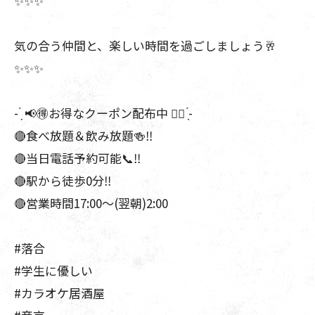
✨️✨️✨️
気の合う仲間と、楽しい時間を過ごしましょう🥂
✨️✨️✨️
- ̗̀ 📢🉐お得なクーポン配布中 ︎👍🏻 ̖́-
🔴食べ放題＆飲み放題🍻‼️
🔴当日電話予約可能📞‼️
🔴駅から徒歩0分‼️
🔴営業時間17:00～(翌朝)2:00
#落合
#学生に優しい
#カラオケ居酒屋