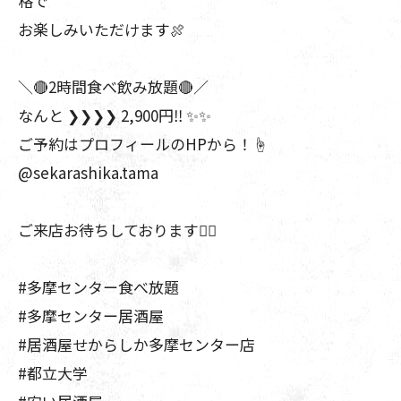
格で
お楽しみいただけます🍖
＼🔴2時間食べ飲み放題🔴／
なんと ❯❯❯❯ 2,900円‼️ ✨️✨️
ご予約はプロフィールのHPから！☝️
@sekarashika.tama
ご来店お待ちしております🙇‍♀️
#多摩センター食べ放題
#多摩センター居酒屋
#居酒屋せからしか多摩センター店
#都立大学