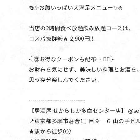
🍻✨お腹いっぱい大満足メニュー✨🍚
当店の2時間食べ放題飲み放題コースは、
コスパ抜群🉐🔥 2,900円‼️
- ̗̀ 🉐お得なクーポンも配布中 ︎👍🏻 ̖́-
お財布を気にせず、美味しい料理とお酒を
思う存分楽しんでください。
-----------------------------
【居酒屋 せからしか多摩センター店】 @sekara
📍東京都多摩市落合1丁目９－６ 山の手ビ
★駅から徒歩0分