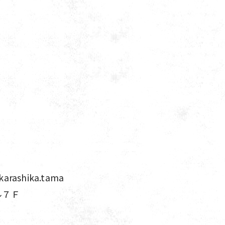
、
shika.tama
ル７Ｆ