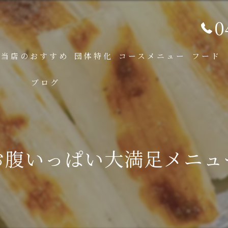
0
当店のおすすめ
団体特化
コースメニュー
フード
ブログ
✨お腹いっぱい大満足メニュー