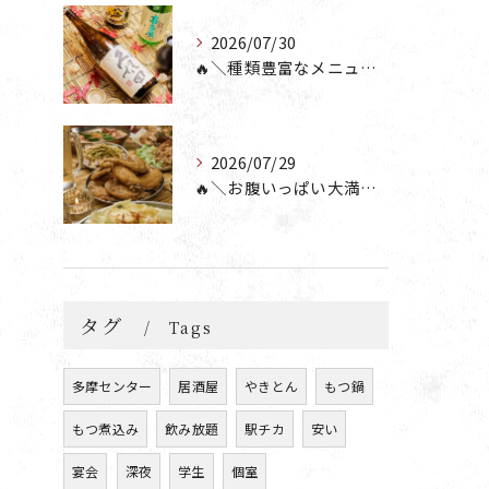
2026/07/30
🔥＼種類豊富なメニュー！／🔥
2026/07/29
🔥＼お腹いっぱい大満足💯／🔥
タグ
Tags
多摩センター
居酒屋
やきとん
もつ鍋
もつ煮込み
飲み放題
駅チカ
安い
宴会
深夜
学生
個室