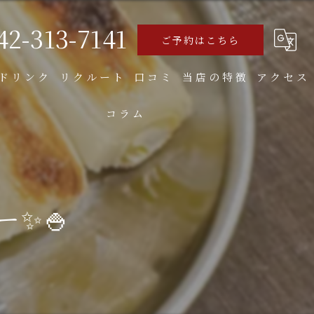
42-313-7141
ご予約はこちら
ドリンク
リクルート
口コミ
当店の特徴
アクセス
コラム
食べ飲み放題
焼き鳥
お好み焼き
✨🍚
もつ
大人数