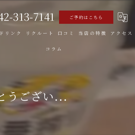
42-313-7141
ご予約はこちら
ドリンク
リクルート
口コミ
当店の特徴
アクセス
コラム
食べ飲み放題
焼き鳥
お好み焼き
がとうござい...
もつ
大人数