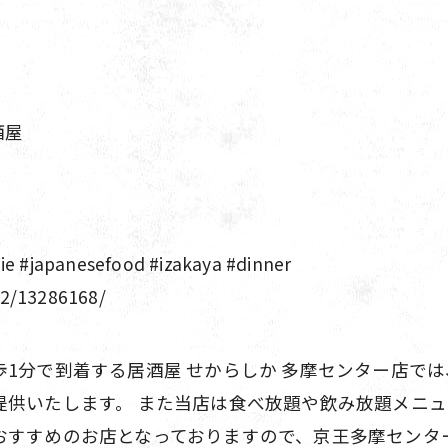
酒屋
anesefood #izakaya #dinner
02/13286168/
1分で到着する居酒屋 せからしか 多摩センター店で
提供いたします。 また当店は食べ放題や飲み放題メニ
おすすめのお店となっておりますので、京王多摩センタ