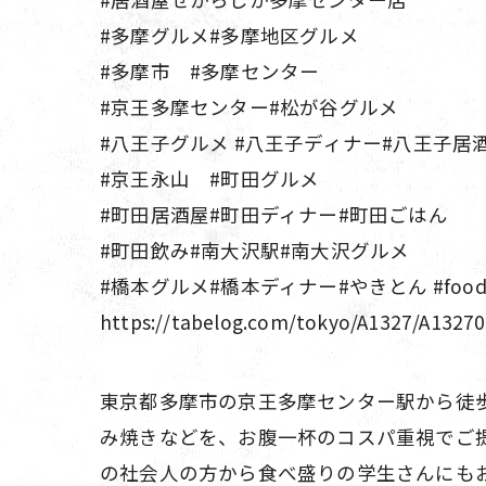
#多摩グルメ#多摩地区グルメ
#多摩市 #多摩センター
#京王多摩センター#松が谷グルメ
#八王子グルメ #八王子ディナー#八王子居
#京王永山 #町田グルメ
#町田居酒屋#町田ディナー#町田ごはん
#町田飲み#南大沢駅#南大沢グルメ
#橋本グルメ#橋本ディナー#やきとん #foodie #jap
https://tabelog.com/tokyo/A1327/A1327
東京都多摩市の京王多摩センター駅から徒歩
み焼きなどを、お腹一杯のコスパ重視でご
の社会人の方から食べ盛りの学生さんにも