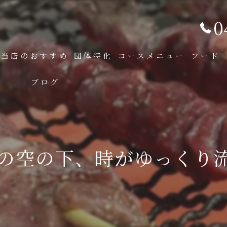
0
当店のおすすめ
団体特化
コースメニュー
フード
ブログ
0月の空の下、時がゆっくり流