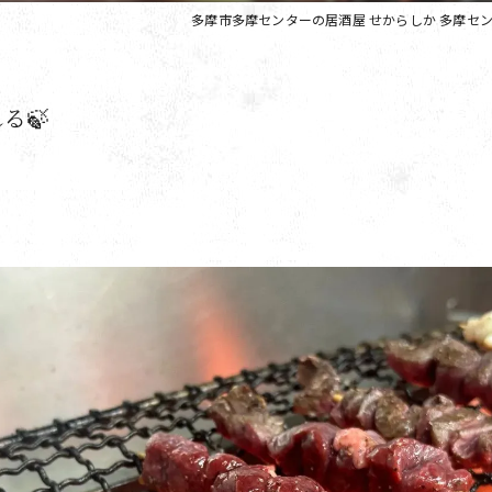
多摩市多摩センターの居酒屋 せからしか 多摩セ
る🍃