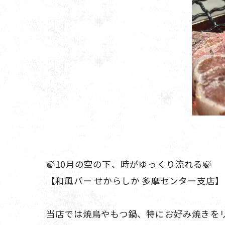
🍃10月の空の下、時がゆっくり流れる🍃
【和風バー せからしか 多摩センター支店】 @se
当店では焼鳥やもつ鍋、特にお好み焼きを