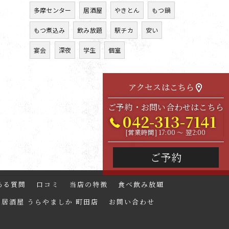
多摩センター
居酒屋
やきとん
もつ鍋
もつ煮込み
飲み放題
駅チカ
安い
宴会
深夜
学生
個室
アクセスはこちら
ご予約・お問い合わせはこちら
042-313-7141
[営業時間] 17:00 ～ 翌2:00
ご予約
ある質問
口コミ
当店の特徴
食べ飲み放題
居酒屋 うらやましか 町田店
お問い合わせ