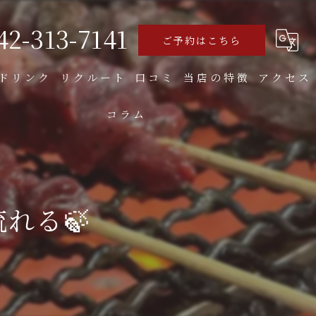
42-313-7141
ご予約はこちら
ドリンク
リクルート
口コミ
当店の特徴
アクセス
コラム
食べ飲み放題
焼き鳥
お好み焼き
れる🍃
もつ
大人数