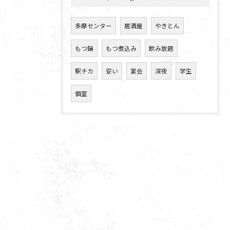
多摩センター
居酒屋
やきとん
もつ鍋
もつ煮込み
飲み放題
駅チカ
安い
宴会
深夜
学生
個室