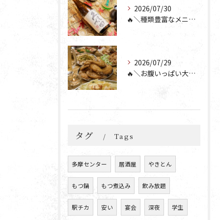
2026/07/30
🔥＼種類豊富なメニュー！／🔥
2026/07/29
🔥＼お腹いっぱい大満足💯／🔥
タグ
Tags
多摩センター
居酒屋
やきとん
もつ鍋
もつ煮込み
飲み放題
駅チカ
安い
宴会
深夜
学生