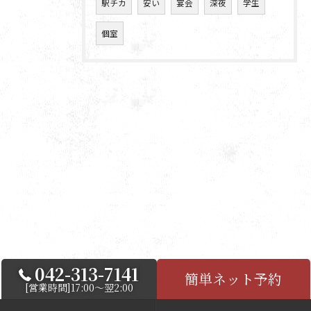
駅チカ
安い
宴会
深夜
学生
個室
042-313-7141
簡単ネット予約
[営業時間]17:00～翌2:00