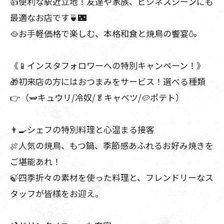
👍便利な駅近立地！友達や家族、ビジネスシーンにも
最適なお店です🍵🌃
🥘お手軽価格で楽しむ、本格和食と焼鳥の饗宴🍶
《📱インスタフォロワーへの特別キャンペーン！》
🎁初来店の方にはおつまみをサービス！選べる種類
👉（🫛キュウリ/冷奴/🥬キャベツ/🥔ポテト）
👨‍🍳シェフの特別料理と心温まる接客
🍖人気の焼鳥、もつ鍋、季節感あふれるお好み焼きを
ご堪能あれ！
🍃四季折々の素材を使った料理と、フレンドリーなス
タッフが皆様をお迎え。