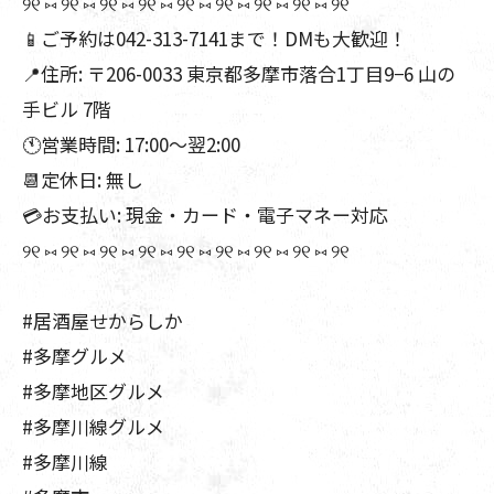
୨୧ ⑅ ୨୧ ⑅ ୨୧ ⑅ ୨୧ ⑅ ୨୧ ⑅ ୨୧ ⑅ ୨୧ ⑅ ୨୧ ⑅ ୨୧
📱ご予約は042-313-7141まで！DMも大歓迎！
📍住所: 〒206-0033 東京都多摩市落合1丁目9−6 山の
手ビル 7階
🕚営業時間: 17:00～翌2:00
📆定休日: 無し
💳お支払い: 現金・カード・電子マネー対応
୨୧ ⑅ ୨୧ ⑅ ୨୧ ⑅ ୨୧ ⑅ ୨୧ ⑅ ୨୧ ⑅ ୨୧ ⑅ ୨୧ ⑅ ୨୧
#居酒屋せからしか
#多摩グルメ
#多摩地区グルメ
#多摩川線グルメ
#多摩川線