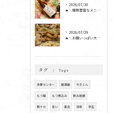
2026/07/30
🔥＼種類豊富なメニュー！／🔥
2026/07/29
🔥＼お腹いっぱい大満足💯／🔥
タグ
Tags
多摩センター
居酒屋
やきとん
もつ鍋
もつ煮込み
飲み放題
駅チカ
安い
宴会
深夜
学生