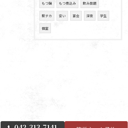
もつ鍋
もつ煮込み
飲み放題
駅チカ
安い
宴会
深夜
学生
個室
042-313-7141